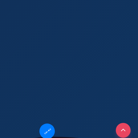
🔗
四川水球队