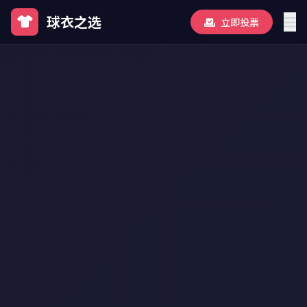
球衣之选
立即投票