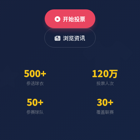
开始投票
浏览资讯
500+
120万
参选球衣
投票人次
50+
30+
参赛球队
覆盖联赛